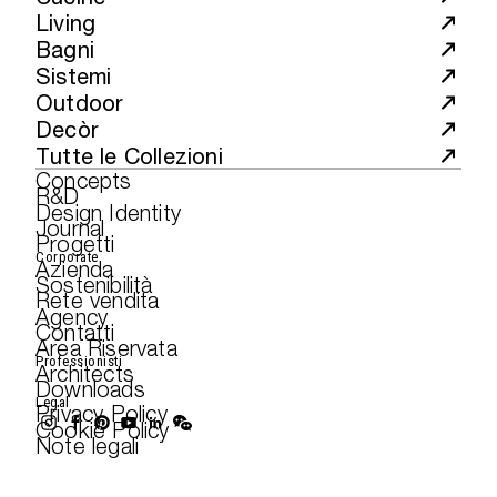
Living
Bagni
Sistemi
Outdoor
Decòr
Tutte le Collezioni
Concepts
R&D
Design Identity
Journal
Progetti
Corporate
Azienda
Sostenibilità
Rete vendita
Agency
Contatti
Area Riservata
Professionisti
Architects
Downloads
Legal
Privacy Policy
Cookie Policy
Note legali