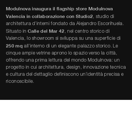
Modulnova inaugura il flagship store Modulnova
Valencia in collaborazione con Studio2
, studio di
Cerca nel sito...
architettura d’interni fondato da Alejandro Escorihuela.
Calle del Mar 42
Situato in
, nel centro storico di
Valencia, lo showroom si sviluppa su una superficie di
250 mq
all’interno di un elegante palazzo storico. Le
cinque ampie vetrine aprono lo spazio verso la città,
offrendo una prima lettura del mondo Modulnova: un
progetto in cui architettura, design, innovazione tecnica
e cultura del dettaglio definiscono un’identità precisa e
riconoscibile.
L’esposizione si articola in quattro ambientazioni, dal
fascino teatrale, che esprimono la filosofia progettuale