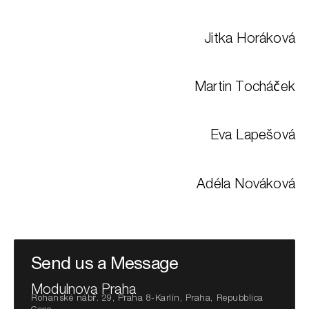
Jitka Horáková
Martin Tocháček
Eva Lapešová
Adéla Nováková
Send us a Message
Modulnova Praha
Rohanské nábř. 29, Praha 8-Karlín, Praha, Repubblica