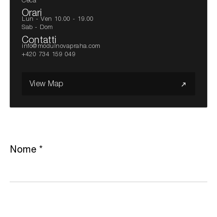
Ceca
Orari
Lun - Ven 10.00 - 19.00
Sab - Dom
Contatti
info@modulnovapraha.com
+420 734 159 049
View Map
Nome
*