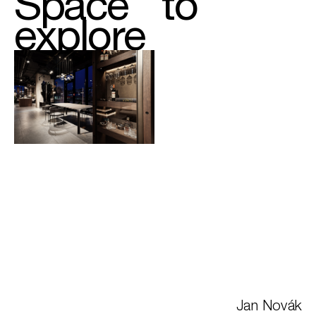
to
Space
explore
Jan Novák