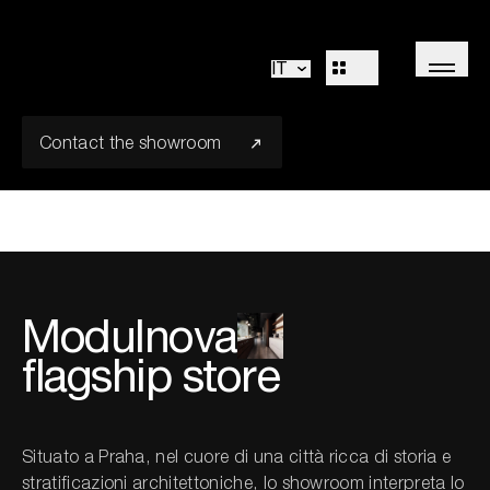
Modulnova Praha
Cucine
Living
IT
Bagni
Sistemi
Concepts
Flagship
Outdoor
Contact the showroom
R&D
Decòr
Design Identity
Journal
Progetti
Modulnova
Collezioni
flagship store
Professionisti
Corporate
Situato a Praha, nel cuore di una città ricca di storia e
Sales Network
stratificazioni architettoniche, lo showroom interpreta lo