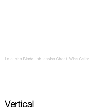
01
/
04
Blade Lab
La cucina Blade Lab, cabina Ghost, Wine Cellar
Vertical