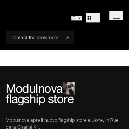
Modulnova Lyon
Cucine
Living
IT
Bagni
Sistemi
Concepts
Flagship
Outdoor
Contact the showroom
R&D
Decòr
Design Identity
Journal
Progetti
Modulnova
Collezioni
flagship store
Professionisti
Corporate
Modulnova apre il nuovo flagship store a Lione, in Rue
Sales Network
de la Charité 41.