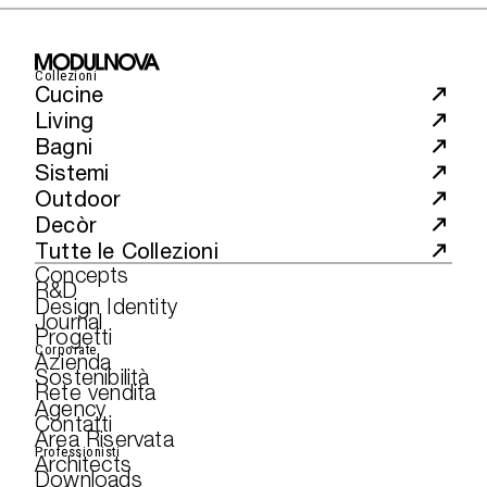
Collezioni
Cucine
Living
Bagni
Sistemi
Outdoor
Decòr
Tutte le Collezioni
Concepts
R&D
Design Identity
Journal
Progetti
Corporate
Azienda
Sostenibilità
Rete vendita
Agency
Contatti
Area Riservata
Professionisti
Architects
Downloads