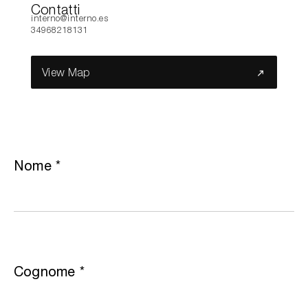
Contatti
interno@interno.es
34968218131
Cerca nel sito...
View Map
Nome
*
Cognome
*