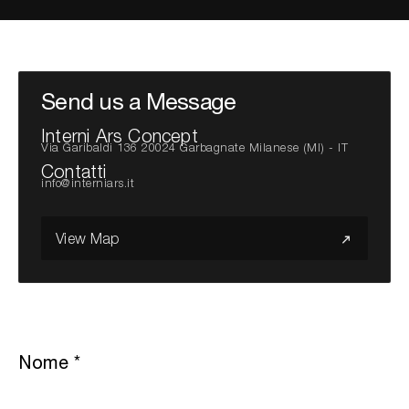
Cerca nel sito...
Send us a Message
Interni Ars Concept
Via Garibaldi 136 20024 Garbagnate Milanese (MI) - IT
Contatti
info@interniars.it
View Map
Nome
*