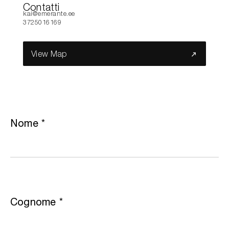
Contatti
kai@emerante.ee
3725016169
Cerca nel sito...
View Map
Nome
*
Cognome
*