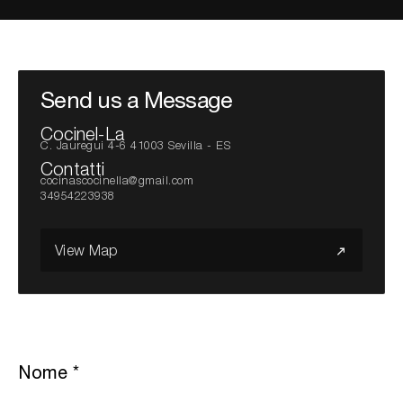
Cerca nel sito...
Send us a Message
Cocinel-La
C. Jauregui 4-6 41003 Sevilla - ES
Contatti
cocinascocinella@gmail.com
34954223938
View Map
Nome
*