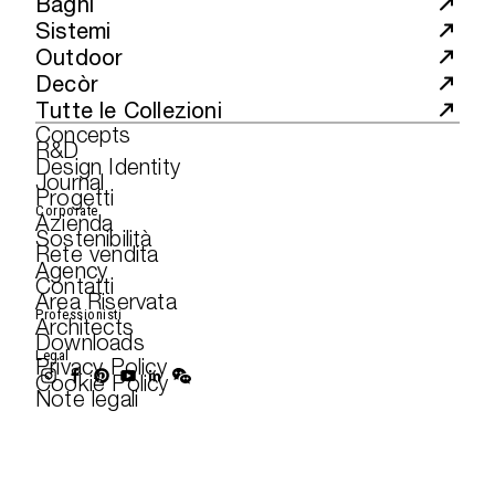
Bagni
Sistemi
Outdoor
Decòr
Tutte le Collezioni
Concepts
R&D
Design Identity
Journal
Progetti
Corporate
Azienda
Sostenibilità
Rete vendita
Agency
Contatti
Area Riservata
Professionisti
Architects
Downloads
Legal
Privacy Policy
Cookie Policy
Note legali