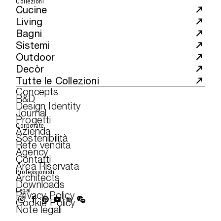
Collezioni
Cucine
Living
Bagni
Sistemi
Outdoor
Decòr
Tutte le Collezioni
Concepts
R&D
Design Identity
Journal
Progetti
Corporate
Azienda
Sostenibilità
Rete vendita
Agency
Contatti
Area Riservata
Professionisti
Architects
Downloads
Legal
Privacy Policy
Cookie Policy
Note legali