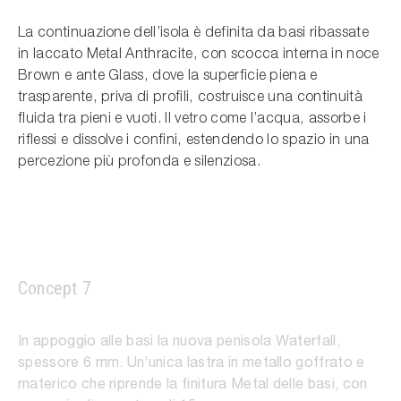
La continuazione dell’isola è definita da basi ribassate
in laccato Metal Anthracite, con scocca interna in noce
Brown e ante Glass, dove la superficie piena e
trasparente, priva di profili, costruisce una continuità
fluida tra pieni e vuoti. Il vetro come l’acqua, assorbe i
riflessi e dissolve i confini, estendendo lo spazio in una
percezione più profonda e silenziosa.
Concept 7
Waterfall
In appoggio alle basi la nuova penisola Waterfall,
spessore 6 mm. Un’unica lastra in metallo goffrato e
materico che riprende la finitura Metal delle basi, con