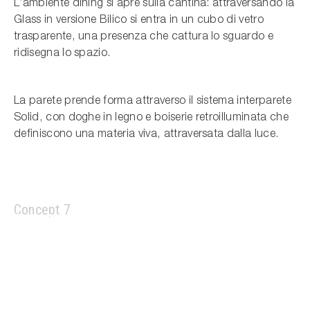
L’ambiente dining si apre sulla cantina: attraversando la
Glass in versione Bilico si entra in un cubo di vetro
trasparente, una presenza che cattura lo sguardo e
ridisegna lo spazio.
La parete prende forma attraverso il sistema interparete
Solid, con doghe in legno e boiserie retroilluminata che
definiscono una materia viva, attraversata dalla luce.
Concept 7
Living room